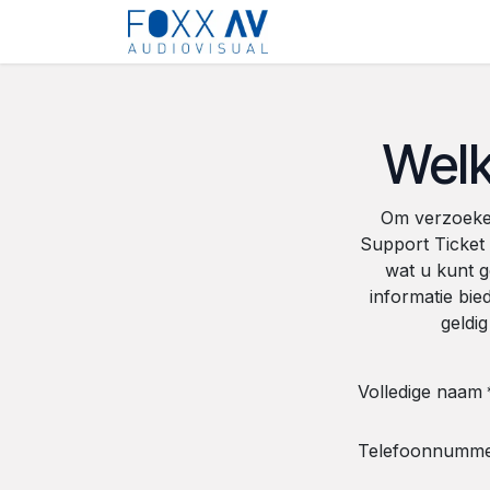
Overslaan naar inhoud
Startpagina
Help
Welk
Om verzoeken
Support Ticket
wat u kunt 
informatie bie
geldi
Volledige naam
Telefoonnumm