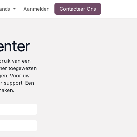
ands
Aanmelden
Contacteer Ons
enter
bruik van een
mmer toegewezen
gen. Voor uw
or support. Een
maken.